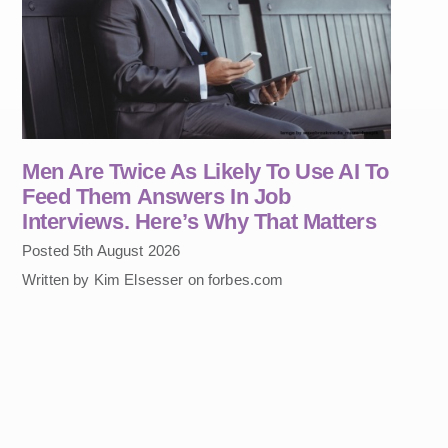
Men Are Twice As Likely To Use AI To
Feed Them Answers In Job
Interviews. Here’s Why That Matters
Posted 5th August 2026
Written by Kim Elsesser on forbes.com