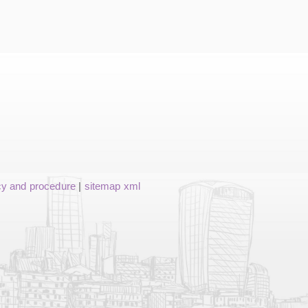
cy and procedure
|
sitemap xml