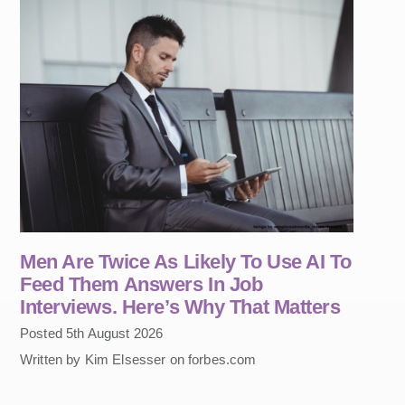
Men Are Twice As Likely To Use AI To
Feed Them Answers In Job
Interviews. Here’s Why That Matters
Posted 5th August 2026
Written by Kim Elsesser on forbes.com