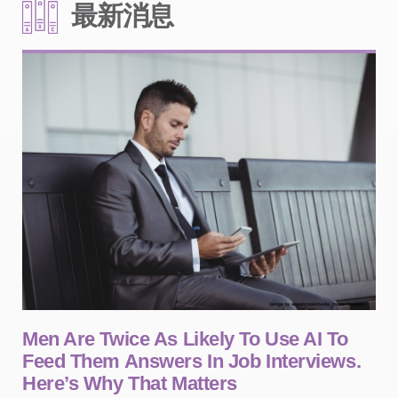
最新消息
Men Are Twice As Likely To Use AI To
Feed Them Answers In Job Interviews.
Here’s Why That Matters