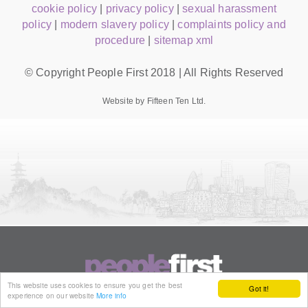
cookie policy
|
privacy policy
|
sexual harassment
policy
|
modern slavery policy
|
complaints policy and
procedure
|
sitemap xml
© Copyright People First 2018 | All Rights Reserved
Website by Fifteen Ten Ltd.
This website uses cookies to ensure you get the best
Got it!
experience on our website
More info