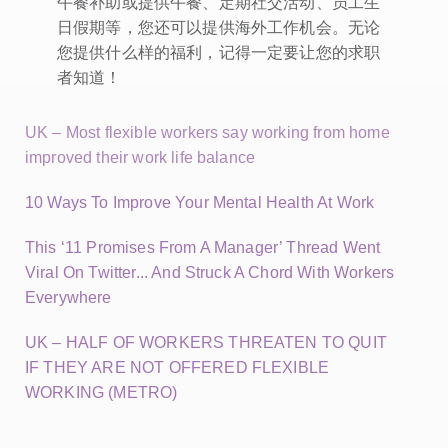
午餐补助或提供午餐、定期社交活动、员工生
日假期等，您还可以提供海外工作机会。无论
您提供什么样的福利，记得一定要让您的求职
者知道！
UK – Most flexible workers say working from home
improved their work life balance
10 Ways To Improve Your Mental Health At Work
This ‘11 Promises From A Manager’ Thread Went
Viral On Twitter... And Struck A Chord With Workers
Everywhere
UK – HALF OF WORKERS THREATEN TO QUIT
IF THEY ARE NOT OFFERED FLEXIBLE
WORKING (METRO)