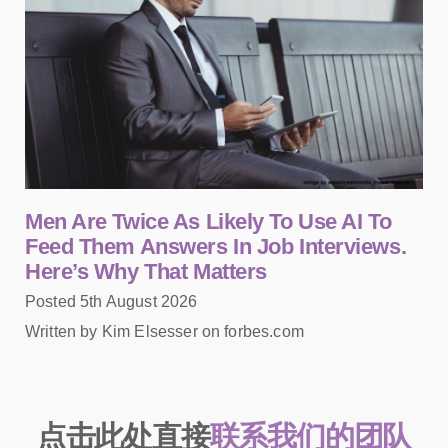
Men Are Twice As Likely To Use AI To
Feed Them Answers In Job Interviews.
Here’s Why That Matters
Posted 5th August 2026
Written by Kim Elsesser on forbes.com
点击此处直接
联系我们的团队