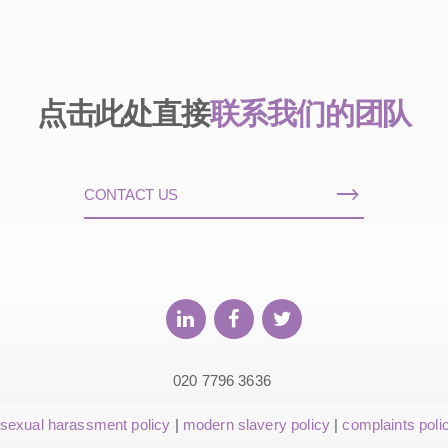
点击此处直接
联系我们的团队
CONTACT US
020 7796 3636
sexual harassment policy
|
modern slavery policy
|
complaints poli