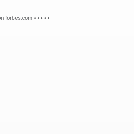
on forbes.com •
•
•
•
•