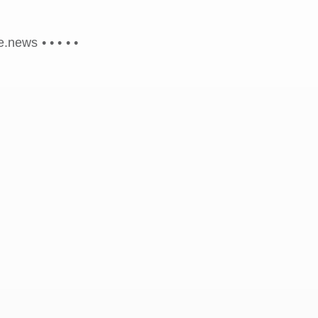
ve.news •
•
•
•
•