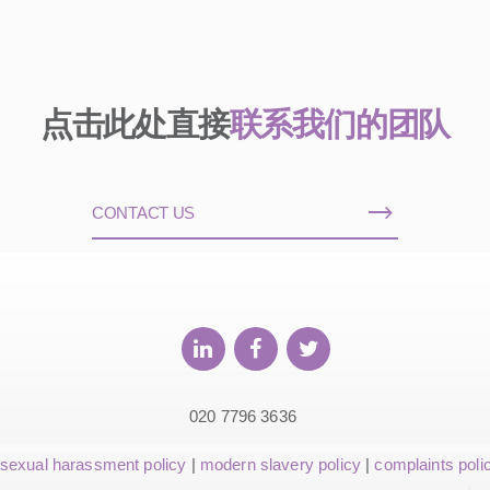
点击此处直接
联系我们的团队
CONTACT US
020 7796 3636
sexual harassment policy
|
modern slavery policy
|
complaints poli