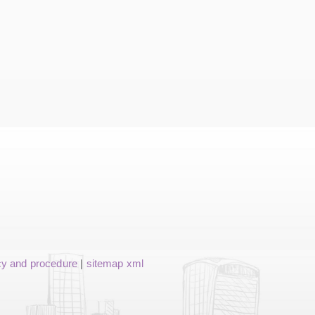
cy and procedure
|
sitemap xml