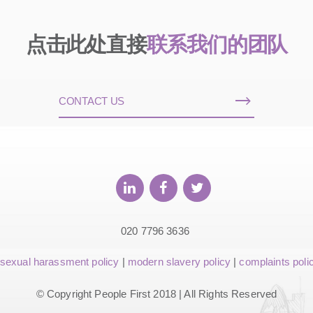
点击此处直接
联系我们的团队
CONTACT US
020 7796 3636
sexual harassment policy
|
modern slavery policy
|
complaints poli
© Copyright People First 2018 | All Rights Reserved