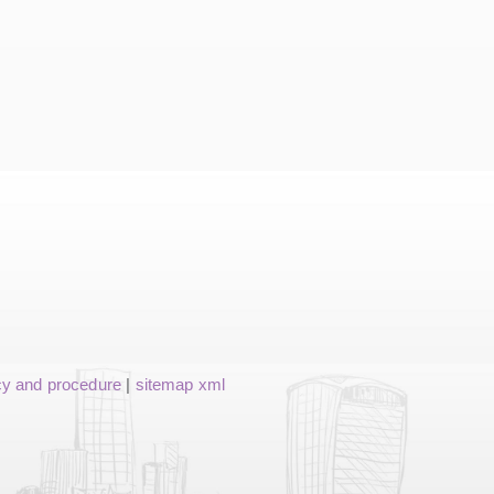
cy and procedure
|
sitemap xml