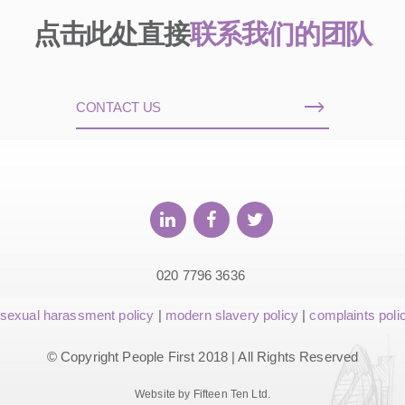
点击此处直接
联系我们的团队
CONTACT US
020 7796 3636
sexual harassment policy
|
modern slavery policy
|
complaints poli
© Copyright People First 2018 | All Rights Reserved
Website by Fifteen Ten Ltd.