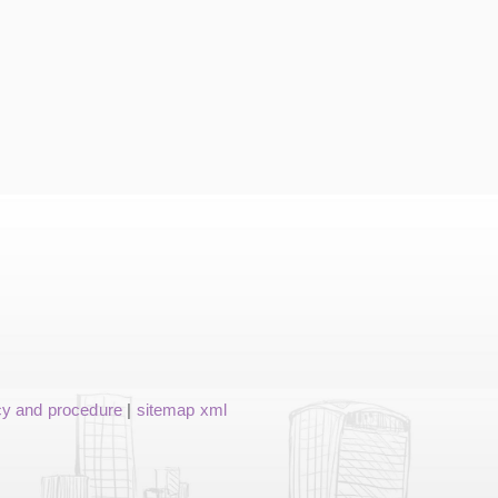
cy and procedure
|
sitemap xml