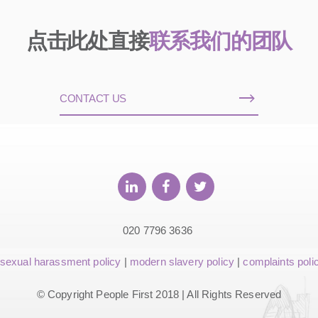
点击此处直接
联系我们的团队
CONTACT US
020 7796 3636
sexual harassment policy
|
modern slavery policy
|
complaints poli
© Copyright People First 2018 | All Rights Reserved