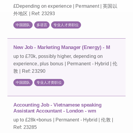
£Depending on experience | Permanent | 英国以
外地区 | Ref: 23293
中国团队
多语言
专业人才类职位
New Job - Marketing Manager (Energy) - M
up to £70k, possibly higher, depending on
experience, plus bonus | Permanent - Hybrid | 伦
敦 | Ref: 23290
中国团队
专业人才类职位
Accounting Job - Vietnamese speaking
Assistant Accountant - London - wm
up to £28k+bonus | Permanent - Hybrid | 伦敦 |
Ref: 23285