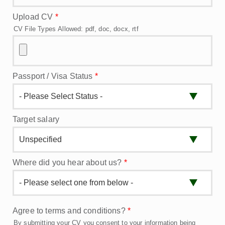
Upload CV
*
CV File Types Allowed: pdf, doc, docx, rtf
Passport / Visa Status
*
Target salary
Where did you hear about us?
*
Agree to terms and conditions?
*
By submitting your CV you consent to your information being