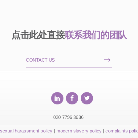
点击此处直接
联系我们的团队
CONTACT US
020 7796 3636
sexual harassment policy
|
modern slavery policy
|
complaints poli