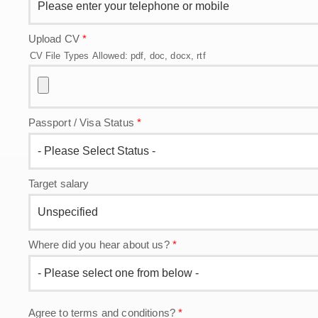
Upload CV
*
CV File Types Allowed: pdf, doc, docx, rtf
Passport / Visa Status
*
Target salary
Where did you hear about us?
*
Agree to terms and conditions?
*