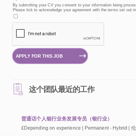
By submitting your CV you consent to your information being proces
Please tick to acknowledge your agreement with the terms set out i
APPLY FOR THIS JOB
这个团队最近的工作
普通话个人银行业务发展专员（银行业）
£Depending on experience | Permanent - Hybrid | 伦